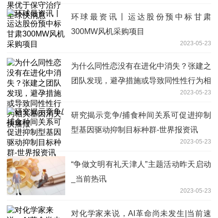
环球最资讯丨运达股份预中标甘肃
300MW风机采购项目
2023-05-23
为什么同性恋没有在进化中消失？张建之
团队发现，避孕措施或导致同性性行为相
2023-05-23
关基因消失-快播报
研究揭示竞争/捕食种间关系可促进抑制
型基因驱动抑制目标种群-世界报资讯
2023-05-23
“争做文明有礼天津人”主题活动昨天启动
_当前热讯
2023-05-23
对化学家来说，AI革命尚未发生|当前速