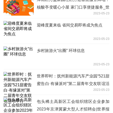
核酸亭变暖心小屋 家门口享便捷服务_世
2023-05-23
界微头条
迎峰度夏来临 省间交易即将成为焦点
2023-05-23
乡村旅游火“出圈” 环球信息
2023-05-23
世界即时：抚州新能源汽车产业园“521甜
蜜告白·有缘派对”第二届青年交友联谊活
2023-05-23
动举行
包头稀土高新区工会组织辖区企业参加
2023年京津冀蒙大型人才招聘会|世界报