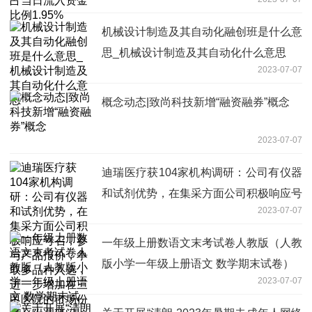
机械设计制造及其自动化融创班是什么意
思_机械设计制造及其自动化什么意思
2023-07-07
概念动态|致尚科技新增“融资融券”概念
2023-07-07
迪瑞医疗获104家机构调研：公司有仪器
和试剂优势，在集采方面公司积极响应号
2023-07-07
召，参与产品报价，争取多品种入选，进
一步增加在三甲医院的市场份额（附调研
一年级上册数语文末考试卷人教版（人教
问答）
版小学一年级上册语文 数学期末试卷）
2023-07-07