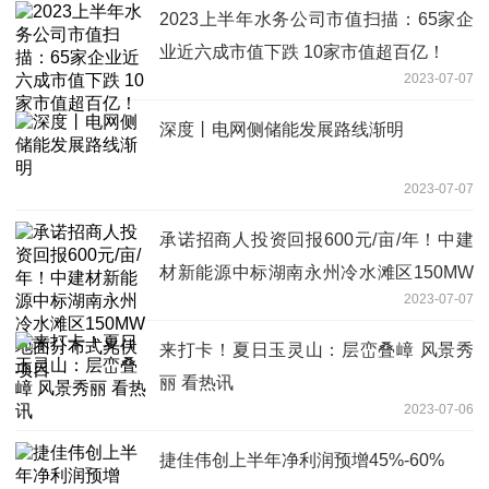
2023上半年水务公司市值扫描：65家企
业近六成市值下跌 10家市值超百亿！
2023-07-07
深度丨电网侧储能发展路线渐明
2023-07-07
承诺招商人投资回报600元/亩/年！中建
材新能源中标湖南永州冷水滩区150MW
2023-07-07
地面分布式光伏项目
来打卡！夏日玉灵山：层峦叠嶂 风景秀
丽 看热讯
2023-07-06
捷佳伟创上半年净利润预增45%-60%