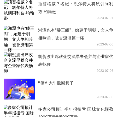
顶替格威？名记：凯尔特人将试训阿利
兹-约翰逊
2023-07-07
湘潭也有“滕王阁”，始建于明朝，文人争
相吟诵，被誉潇湘第一楼
2023-07-06
胡贺波出席政企交流早餐会并与企业家代
表畅聊
2023-07-06
5倍AI大牛股回复了
2023-07-06
多家公司预计半年报扭亏 国脉文化预盈