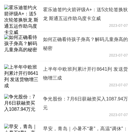
霍乐迪签约火箭评级A+：送5次轮签换狄
龙 斯通五运作助乌度卡立威
2023-07-07
如何正确看待孩子身高？解码儿童身高的
秘密
2023-07-07
上半年中欧班列累计开行8641列 发送货
物增三成
2023-07-07
争光股份：7月6日获融资买入1087.94万
元
2023-07-07
早安，青岛｜小暑不“暑”，高温“调休”：