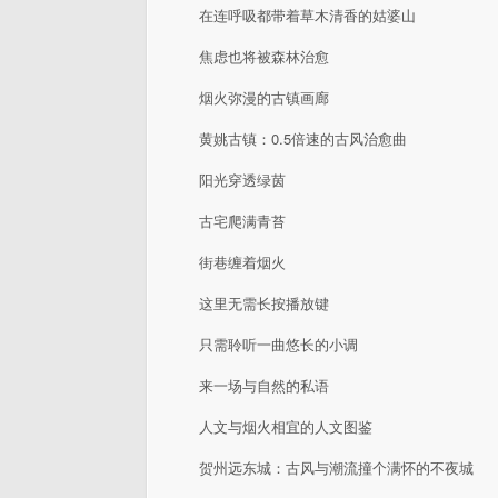
在连呼吸都带着草木清香的姑婆山
焦虑也将被森林治愈
烟火弥漫的古镇画廊
黄姚古镇：0.5倍速的古风治愈曲
阳光穿透绿茵
古宅爬满青苔
街巷缠着烟火
这里无需长按播放键
只需聆听一曲悠长的小调
来一场与自然的私语
人文与烟火相宜的人文图鉴
贺州远东城：古风与潮流撞个满怀的不夜城