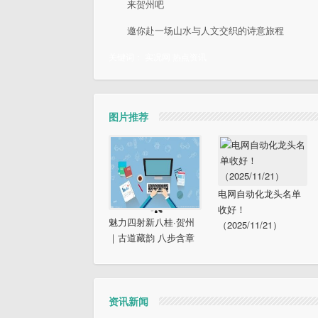
来贺州吧
邀你赴一场山水与人文交织的诗意旅程
关键词：
实况网
热点资讯
图片推荐
电网自动化龙头名单
收好！
魅力四射新八桂·贺州
（2025/11/21）
｜古道藏韵 八步含章
资讯新闻