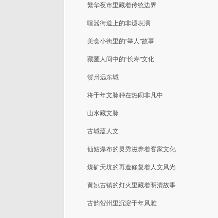
繁华夜市里藏着传统边界
喧嚣街道上的非遗表演
美食小街里的“举人”故事
藏匿人间中的“长寿”文化
贺州远东城
将千年文脉种在热闹非凡中
山水藏文脉
古城蕴人文
仙姑瀑布的灵秀滋养着客家文化
煤矿天坑的再造修复着人文风光
黄姚古镇的灯火里藏着明清故事
古韵贺州里沉淀千年风雅