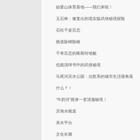
姑婆山体育基地——我们来啦！
玉石林：修复出的现实版武侠秘境探险
石柱千姿百态
栈道陡峭险峻
千奇百态的喀斯特地貌
也能演绎书中的武侠秘境
马尾河滨水公园：治愈系的城市生活慢角落
什么？！
“牛奶河”摇身一变清澈秘境！
滨海水栈道
亲水平台
文化长廊