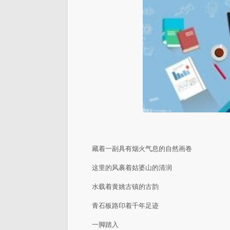
藏着一副具有烟火气息的自然画卷
这里的风裹着姑婆山的清润
水载着黄姚古镇的古韵
青石板路印着千年足迹
一脚踏入