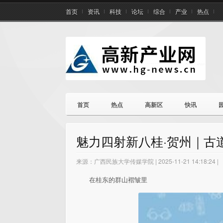
首页
资讯
科技
论坛
综合
产业
热点
首页
热点
高新区
快讯
魅力四射新八桂·贺州｜古
来源：广西民族大学传媒学院 | 2025-11-21 14:18:24 |
在桂东的群山褶皱里