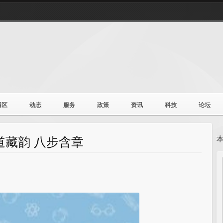
园区
动态
服务
政策
资讯
科技
论坛
道藏韵 八步含章