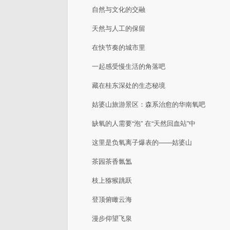
自然与文化的交融
天然与人工的保留
在快节奏的城市里
一起感受慢生活的角落吧
藏在桂东深处的生态秘境
姑婆山旅游景区：森系治愈的华南氧吧
缺氧的人需要“泡” 在“天然回血站”中
这里是负氧离子爆表的——姑婆山
茶园茶香氤氲
枝上猕猴跳跃
登顶俯瞰云海
漫步仰望飞泉