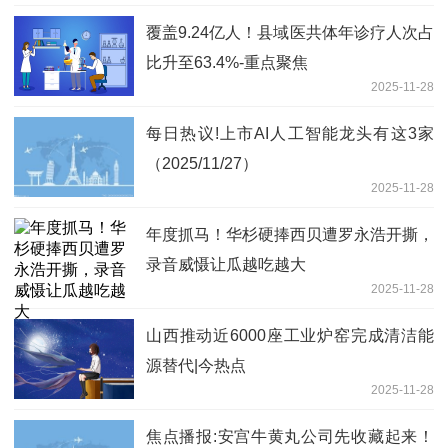
覆盖9.24亿人！县域医共体年诊疗人次占
比升至63.4%-重点聚焦
2025-11-28
每日热议!上市AI人工智能龙头有这3家
（2025/11/27）
2025-11-28
年度抓马！华杉硬捧西贝遭罗永浩开撕，
录音威慑让瓜越吃越大
2025-11-28
山西推动近6000座工业炉窑完成清洁能
源替代|今热点
2025-11-28
焦点播报:安宫牛黄丸公司先收藏起来！