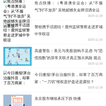
焦点快播：（粤港澳全运会）从“不服
气”到“不放弃” 吴艳妮憾失金牌泪洒全运
2025-11-20
警校携手话团结！鹿州监狱警察走进罗城
中学联谊
2025-11-20
高盛警告：美元与美股脱钩不足虑 与“恐
慌指数”的异常关联才真正预示风险 观点
2025-11-20
今日播报!茅台治服抖音，却寒了百万商
家："一刀切"维权是护盘还是露怯？
2025-11-19
东京股市继续承压下跌 快播