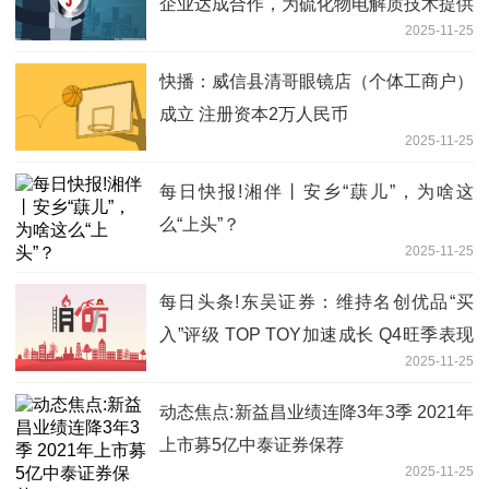
企业达成合作，为硫化物电解质技术提供
2025-11-25
整线解决方案，项目正在正常推进中|每
日观察
快播：威信县清哥眼镜店（个体工商户）
成立 注册资本2万人民币
2025-11-25
每日快报!湘伴丨安乡“蕻儿”，为啥这
么“上头”？
2025-11-25
每日头条!东吴证券：维持名创优品“买
入”评级 TOP TOY加速成长 Q4旺季表现
2025-11-25
值得期待
动态焦点:新益昌业绩连降3年3季 2021年
上市募5亿中泰证券保荐
2025-11-25