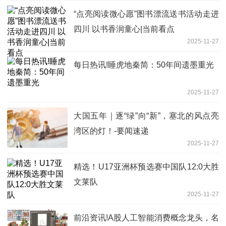
“点亮阅读微心愿”图书漂流送书活动走进
四川 以书香润童心|当前看点
2025-11-27
每日热讯!睡虎地秦简：50年间遗墨重光
2025-11-27
大国五年｜逐“绿”向“新”，塞北的风点亮
湾区的灯！-要闻速递
2025-11-27
精选！U17亚洲杯预选赛中国队12:0大胜
文莱队
2025-11-27
前沿资讯!A股人工智能消费概念龙头，名