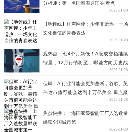
分析师：第一名国泰海通证券|看点
2025-11-28
【地评线】桂声网评：少年非遗热：一场
文化自信的青春表达
2025-11-28
观热点：创4个月新低！A股成交额继续
缩量，12月行情将至，哪些方向历史战
2025-11-28
绩佳？
但斌：AI行业可能会更加垄断，谷歌、英
伟达市值可能会达到十万亿美金 重点聚
2025-11-28
焦
焦点快播：上海国家级智能工厂入选数量
蝉联全国城市第一
2025-11-28