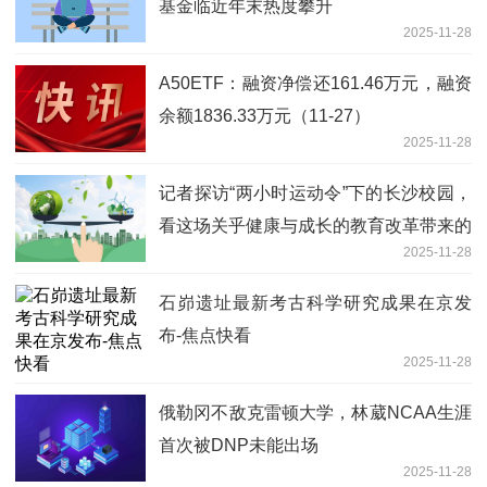
基金临近年末热度攀升
2025-11-28
A50ETF：融资净偿还161.46万元，融资
余额1836.33万元（11-27）
2025-11-28
记者探访“两小时运动令”下的长沙校园，
看这场关乎健康与成长的教育改革带来的
2025-11-28
新变化——每天玩够2小时，吃饭香睡眠
好胖墩少 热资讯
石峁遗址最新考古科学研究成果在京发
布-焦点快看
2025-11-28
俄勒冈不敌克雷顿大学，林葳NCAA生涯
首次被DNP未能出场
2025-11-28