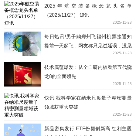
2025年航空装备概念龙头名单
（2025/11/27） 短讯
2025-11-28
每日热讯!男子购郑州飞福州机票接通知
提前一天起飞，网友称只见过延误，没见
2025-11-28
过提前，航司：当天航班取消，进行了调
整
技术底蕴爆发：从全自研内核看第五代骁
龙8的全面领先
2025-11-28
快讯:我科学家在纳米尺度量子精密测量
领域获重大突破
2025-11-28
新品密集发行 ETF份额创新高 红利主题