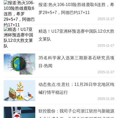
报道:热火106-103险胜雄鹿取6连胜，希
罗29+5+7，阿德巴约17+11
2025-11-27
精选！U17亚洲杯预选赛中国队12:0大胜
文莱队
2025-11-27
35名科学家入选第三期新基石研究员项
目-热闻
2025-11-27
动态焦点:生意社：11月26日华北地区纯
碱行情平稳运行
2025-11-26
软控股份：我司子公司浙江软控与新能源