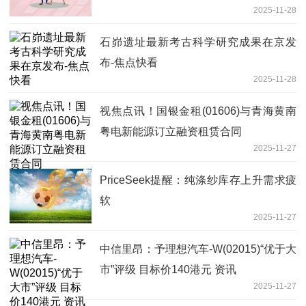
2025-11-28
石峁遗址最新考古科学研究成果在京发
布-焦点快看
2025-11-28
视焦点讯！国银金租(01606)与青海黄南
粤电新能源订立融资租赁合同
2025-11-27
PriceSeek提醒：纯涤纱库存上升需求疲
软
2025-11-27
中信里昂：予理想汽车-W(02015)“优于大
市”评级 目标价140港元 资讯
2025-11-27