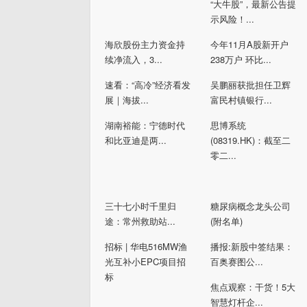
“大牛股”，最新公告提
示风险！...
海欣股份主力资金持
今年11月A股新开户
续净流入，3...
238万户 环比...
速看：“高冷”经济看发
吴鹏丽获批担任卫辉
展｜海拔...
富民村镇银行...
湖南裕能：宁德时代
思博系统
和比亚迪是两...
(08319.HK)：截至二
零二...
三十七小时千里归
糖尿病概念龙头公司
途：常州救助站...
(附名单)
招标 | 华电516MW渔
播报:新股中签结果：
光互补小EPC项目招
百奥赛图公...
标
焦点观察：干货！5大
智慧灯杆企...