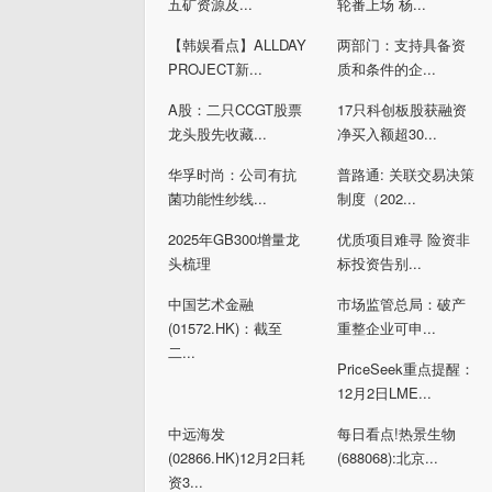
五矿资源及...
轮番上场 杨...
【韩娱看点】ALLDAY
两部门：支持具备资
PROJECT新...
质和条件的企...
A股：二只CCGT股票
17只科创板股获融资
龙头股先收藏...
净买入额超30...
华孚时尚：公司有抗
普路通: 关联交易决策
菌功能性纱线...
制度（202...
2025年GB300增量龙
优质项目难寻 险资非
头梳理
标投资告别...
中国艺术金融
市场监管总局：破产
(01572.HK)：截至
重整企业可申...
二...
PriceSeek重点提醒：
12月2日LME...
中远海发
每日看点!热景生物
(02866.HK)12月2日耗
(688068):北京...
资3...