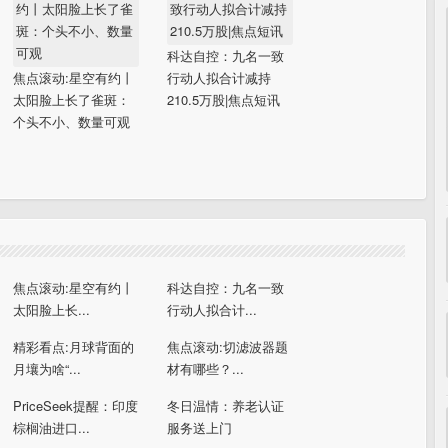
科达自控：九名一致
焦点滚动:星空有约丨
行动人拟合计减持
太阳脸上长了雀斑：
210.5万股|焦点短讯
个头不小、数量可观
焦点滚动:星空有约丨
科达自控：九名一致
太阳脸上长...
行动人拟合计...
精彩看点:月球背面的
焦点滚动:切滤波器题
月壤为啥“...
材有哪些？...
PriceSeek提醒：印度
冬日温情：养老认证
棕榈油进口...
服务送上门