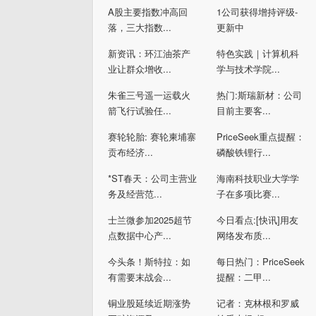
A股主要指数冲高回
1公司获得增持评级-
落，三大指数...
更新中
新资讯：环江油茶产
特色实践｜计算机科
业让群众增收...
学与技术学院...
朱雀三号遥一运载火
热门:斯瑞新材：公司
箭飞行试验任...
目前主要客...
赛轮轮胎: 赛轮柬埔寨
PriceSeek重点提醒：
贡布经济...
磷酸铁锂行...
*ST春天：公司主营业
海南科技职业大学学
务及经营范...
子在多项比赛...
士兰微参加2025超节
今日看点:[快讯]用友
点数据中心产...
网络发布质...
今头条！斯特拉：如
每日热门：PriceSeek
有需要末战会...
提醒：二甲...
铜业股延续近期涨势
记者：克林根和罗威