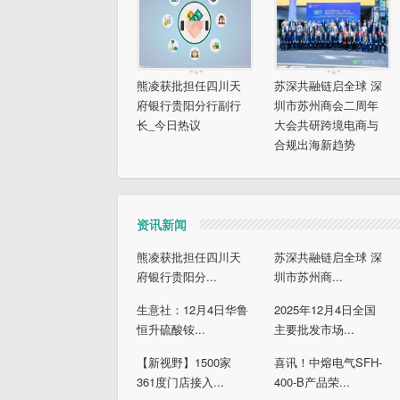
熊凌获批担任四川天
苏深共融链启全球 深
府银行贵阳分行副行
圳市苏州商会二周年
长_今日热议
大会共研跨境电商与
合规出海新趋势
资讯新闻
熊凌获批担任四川天
苏深共融链启全球 深
府银行贵阳分...
圳市苏州商...
生意社：12月4日华鲁
2025年12月4日全国
恒升硫酸铵...
主要批发市场...
【新视野】1500家
喜讯！中熔电气SFH-
361度门店接入...
400-B产品荣...