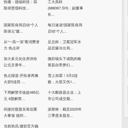
快播：德福科技：拟
工大高科
取得慧儒科技...
(688367.SH)：副董事
长...
国家医保局启动“个人
每日速读!国家医保局
医保云”建...
启动“个人...
从“一高一深”看消费潜
足总杯：卫冕冠军水
力 热点评
晶宫爆冷出局...
加大多元化住房供给
微距镜头下成熟的榆
让北京青年...
黄菇自带梦幻...
焦点报道:开拓者再擒
雪上加霜！3天2连
火箭5连胜 ...
败，火箭又伤1...
下周解禁市值超485亿
十大断路器企业：上
元 6股解禁...
市公司成交额...
间接控股股东筹划重
派斯林：截至2025年
大事项 德邦...
三季度末股东...
当前热讯:微软官方确