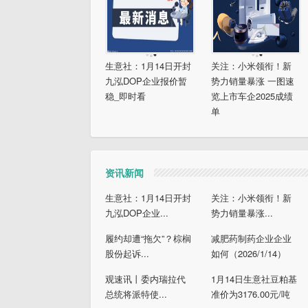
生意社：1月14日开封
关注：小米领衔！新
九泓DOP企业报价暂
势力销量暴涨 一图速
稳_即时看
览上市车企2025成绩
单
资讯新闻
生意社：1月14日开封
关注：小米领衔！新
九泓DOP企业...
势力销量暴涨...
履约却遭“拖欠”？棕榈
减肥药制药企业企业
股份起诉...
如何（2026/1/14）
观速讯丨委内瑞拉代
1月14日生意社豆粕基
总统将派特使...
准价为3176.00元/吨