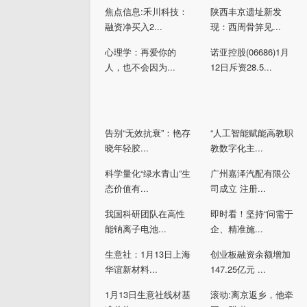
焦点信息:禾川科技：
陕西丰京遗址新发
融资净买入2...
现：西周骨笄见...
心理学：再爱你的
诺亚控股(06686)1月
人，也不会因为...
12日斥资28.5...
告别“无效抗衰”：艳存
“人工智能赋能高教职
晓年轻胶...
教数字化主...
科学量化“绿水青山”生
广州嘉泽汽配有限公
态价值有...
司成立 注册...
我国科研团队在高性
即时看！坚持“问需于
能钠离子电池...
企、精准施...
生意社：1月13日上海
创业板融资余额增加
华谊新材料...
147.25亿元 ...
1月13日生意社线材基
滚动:离京返乡，他牵