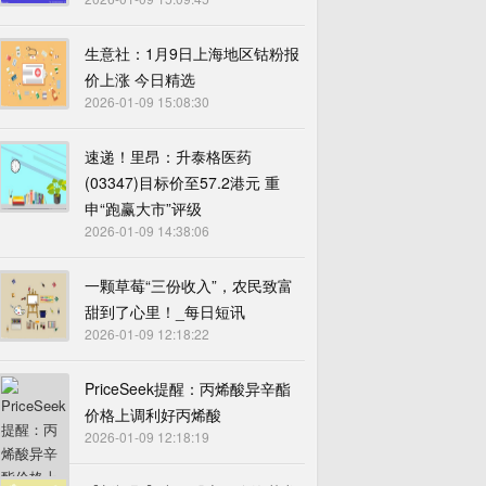
生意社：1月9日上海地区钴粉报
价上涨 今日精选
2026-01-09 15:08:30
速递！里昂：升泰格医药
(03347)目标价至57.2港元 重
申“跑赢大市”评级
2026-01-09 14:38:06
一颗草莓“三份收入”，农民致富
甜到了心里！_每日短讯
2026-01-09 12:18:22
PriceSeek提醒：丙烯酸异辛酯
价格上调利好丙烯酸
2026-01-09 12:18:19