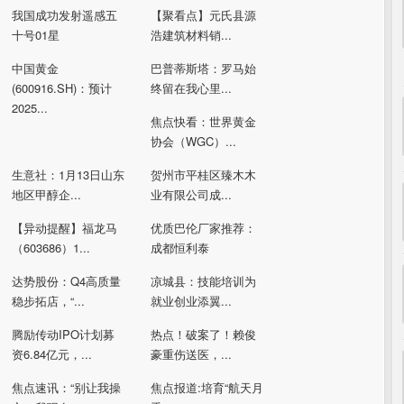
我国成功发射遥感五
【聚看点】元氏县源
十号01星
浩建筑材料销...
中国黄金
巴普蒂斯塔：罗马始
(600916.SH)：预计
终留在我心里...
2025...
焦点快看：世界黄金
协会（WGC）...
生意社：1月13日山东
贺州市平桂区臻木木
地区甲醇企...
业有限公司成...
【异动提醒】福龙马
优质巴伦厂家推荐：
（603686）1...
成都恒利泰
达势股份：Q4高质量
凉城县：技能培训为
稳步拓店，“...
就业创业添翼...
腾励传动IPO计划募
热点！破案了！赖俊
资6.84亿元，...
豪重伤送医，...
焦点速讯：“别让我操
焦点报道:培育“航天月