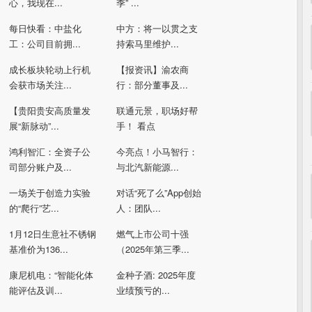
心，我现在...
季” ...
每日快看：中盐化
中方：将一以贯之支
工：公司目前拥...
持索马里维护...
成长板块轮动上行机
【报资讯】渝农商
会获市场关注...
行：部分董事及...
【贵阳贵安高质量发
联通元景，职场好帮
展“新脉动”...
手！ 看点
鸿利智汇：全资子公
今亮点！小马智行：
司部分账户及...
与北汽新能源...
一场关于创造力实验
对话“死了么”App创始
的“爬行”艺...
人：团队...
1月12日生意社不锈钢
燃气上市公司十强
基准价为136...
（2025年第三季...
康尼机电：“智能化体
金种子酒: 2025年度
能评估及训...
业绩预亏的...