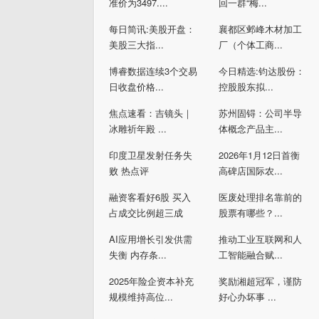
准价为3497....
回一群“梅...
每日简讯:美股开盘：
襄都区邺峰木材加工
美股三大指...
厂（个体工商...
博睿数据连续3个交易
今日精选:钧达股份：
日收盘价格...
控股股东拟...
焦点速看：吉镜头｜
苏州固锝：公司半导
冰雕祈年殿 ...
体概念产品主...
印度卫星发射任务失
2026年1月12日首衡
败 热点评
高碑店国际农...
融资客看好6股 买入
医废处理排名靠前的
占成交比例超三成
股票有哪些？...
AI应用增长引发供需
推动工业互联网和人
失衡 内存条...
工智能融合赋...
2025年险企资本补充
奖励湘超冠军，谨防
规模维持高位...
好心办坏事 ...