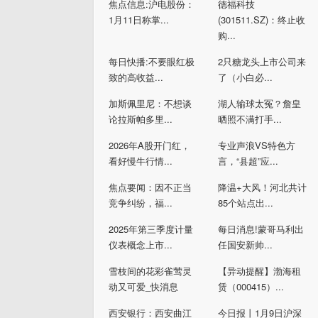
焦点信息:沪电股份：
德福科技
1月11日称掌...
(301511.SZ)：终止收
购...
每日快播:不要眼红极
2只糖龙头上市公司来
致的高收益...
了（小白必...
加斯佩里尼：不想谈
湖人输球太冤？詹皇
论拉斯帕多里...
晒照不满打手...
2026年A股开门红，
专业声浪VS特色方
看好慢牛行情...
言，“县超”应...
焦点要闻：因不正当
降温+大风！河北共计
竞争纠纷，福...
85个站点出...
2025年第三季度计量
每日消息!蒙哥马利出
仪表概念上市...
任国安新帅...
雪枝间的花彩雀莺灵
【异动提醒】渤海租
动又可爱_快消息
赁（000415）...
西安银行：西安曲江
今日报丨1月9日沪深