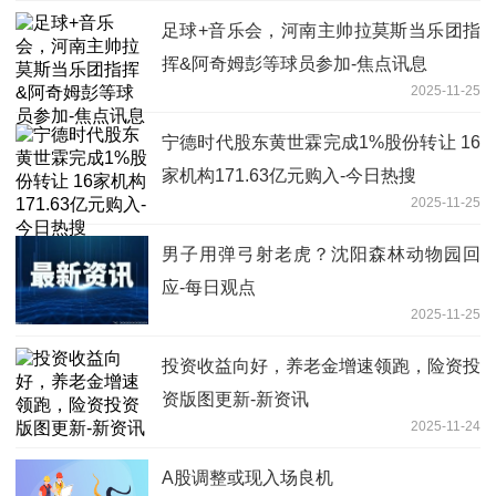
足球+音乐会，河南主帅拉莫斯当乐团指
挥&阿奇姆彭等球员参加-焦点讯息
2025-11-25
宁德时代股东黄世霖完成1%股份转让 16
家机构171.63亿元购入-今日热搜
2025-11-25
男子用弹弓射老虎？沈阳森林动物园回
应-每日观点
2025-11-25
投资收益向好，养老金增速领跑，险资投
资版图更新-新资讯
2025-11-24
A股调整或现入场良机