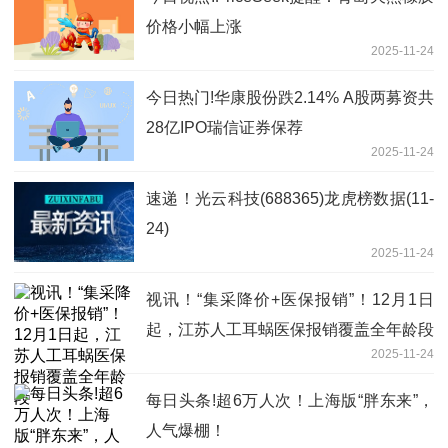
价格小幅上涨
2025-11-24
今日热门!华康股份跌2.14% A股两募资共
28亿IPO瑞信证券保荐
2025-11-24
速递！光云科技(688365)龙虎榜数据(11-
24)
2025-11-24
视讯！“集采降价+医保报销”！12月1日
起，江苏人工耳蜗医保报销覆盖全年龄段
2025-11-24
每日头条!超6万人次！上海版“胖东来”，
人气爆棚！