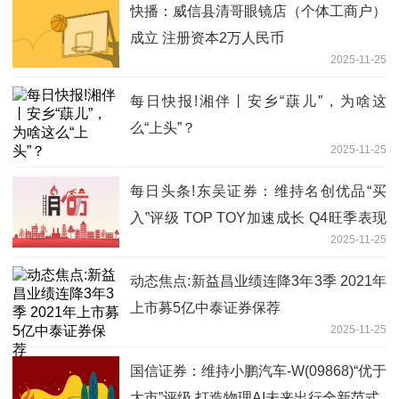
快播：威信县清哥眼镜店（个体工商户）
成立 注册资本2万人民币
2025-11-25
每日快报!湘伴丨安乡“蕻儿”，为啥这
么“上头”？
2025-11-25
每日头条!东吴证券：维持名创优品“买
入”评级 TOP TOY加速成长 Q4旺季表现
2025-11-25
值得期待
动态焦点:新益昌业绩连降3年3季 2021年
上市募5亿中泰证券保荐
2025-11-25
国信证券：维持小鹏汽车-W(09868)“优于
大市”评级 打造物理AI未来出行全新范式