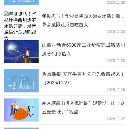
2025-11-28
年度抓马！华杉硬捧西贝遭罗永浩开撕，
录音威慑让瓜越吃越大
2025-11-28
山西推动近6000座工业炉窑完成清洁能
源替代|今热点
2025-11-28
焦点播报:安宫牛黄丸公司先收藏起来！
（2025/11/27）
2025-11-28
南京栖霞山进入枫叶最佳观赏期，山上这
五处最“出片” 视点
2025-11-27