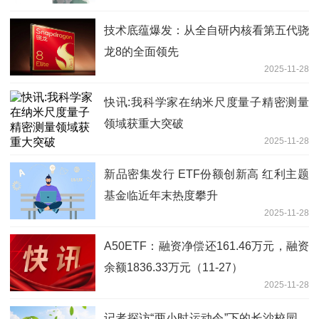
过提前，航司：当天航班取消，进行了调
整
技术底蕴爆发：从全自研内核看第五代骁
龙8的全面领先
2025-11-28
快讯:我科学家在纳米尺度量子精密测量
领域获重大突破
2025-11-28
新品密集发行 ETF份额创新高 红利主题
基金临近年末热度攀升
2025-11-28
A50ETF：融资净偿还161.46万元，融资
余额1836.33万元（11-27）
2025-11-28
记者探访“两小时运动令”下的长沙校园，