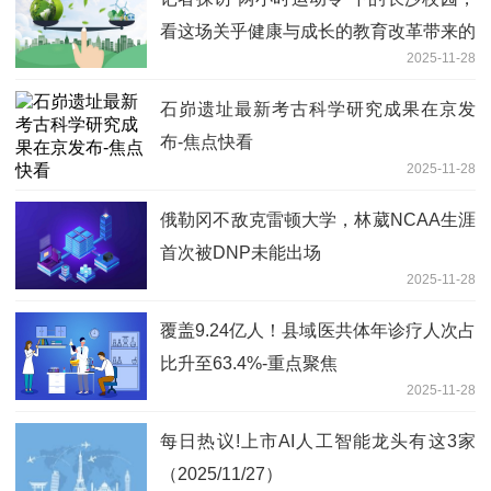
看这场关乎健康与成长的教育改革带来的
2025-11-28
新变化——每天玩够2小时，吃饭香睡眠
好胖墩少 热资讯
石峁遗址最新考古科学研究成果在京发
布-焦点快看
2025-11-28
俄勒冈不敌克雷顿大学，林葳NCAA生涯
首次被DNP未能出场
2025-11-28
覆盖9.24亿人！县域医共体年诊疗人次占
比升至63.4%-重点聚焦
2025-11-28
每日热议!上市AI人工智能龙头有这3家
（2025/11/27）