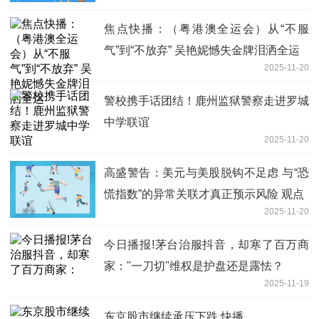
焦点快播：（粤港澳全运会）从“不服
气”到“不放弃” 吴艳妮憾失金牌泪洒全运
2025-11-20
警校携手话团结！鹿州监狱警察走进罗城
中学联谊
2025-11-20
高盛警告：美元与美股脱钩不足虑 与“恐
慌指数”的异常关联才真正预示风险 观点
2025-11-20
今日播报!茅台治服抖音，却寒了百万商
家："一刀切"维权是护盘还是露怯？
2025-11-19
东京股市继续承压下跌 快播