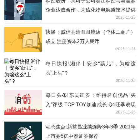
软控股份：我司子公司浙江软控与新能源
企业达成合作，为硫化物电解质技术提供
2025-11-25
整线解决方案，项目正在正常推进中|每
日观察
快播：威信县清哥眼镜店（个体工商户）
成立 注册资本2万人民币
2025-11-25
每日快报!湘伴丨安乡“蕻儿”，为啥这
么“上头”？
2025-11-25
每日头条!东吴证券：维持名创优品“买
入”评级 TOP TOY加速成长 Q4旺季表现
2025-11-25
值得期待
动态焦点:新益昌业绩连降3年3季 2021年
上市募5亿中泰证券保荐