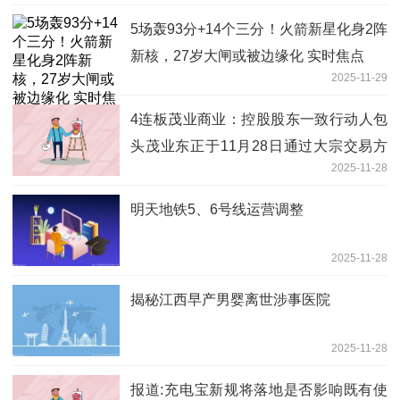
5场轰93分+14个三分！火箭新星化身2阵
新核，27岁大闸或被边缘化 实时焦点
2025-11-29
4连板茂业商业：控股股东一致行动人包
头茂业东正于11月28日通过大宗交易方
2025-11-28
式卖出200万股_焦点快看
明天地铁5、6号线运营调整
2025-11-28
揭秘江西早产男婴离世涉事医院
2025-11-28
报道:充电宝新规将落地是否影响既有使