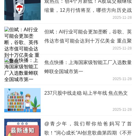
观热点：创4个月新低！A股成交额继续
缩量，12月行情将至，哪些方向历史战
2025-11-28
绩佳？
但斌：AI行业可能会更加垄断，谷歌、英
伟达市值可能会达到十万亿美金 重点聚
2025-11-28
焦
焦点快播：上海国家级智能工厂入选数量
蝉联全国城市第一
2025-11-28
237只股中线走稳 站上半年线 焦点热文
2025-11-28
@青少年，我们帮你给爸妈写了首
歌！“润心成长”AI创意歌曲第四期《不开